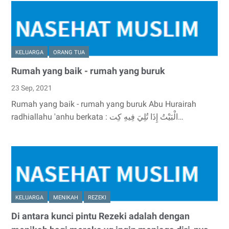
KELUARGA
ORANG TUA
Rumah yang baik - rumah yang buruk
23 Sep, 2021
Rumah yang baik - rumah yang buruk Abu Hurairah
radhiallahu 'anhu berkata : الْبَيْتُ ‌إِذَا ‌تُلِيَ فِيهِ كِت…
KELUARGA
MENIKAH
REZEKI
Di antara kunci pintu Rezeki adalah dengan