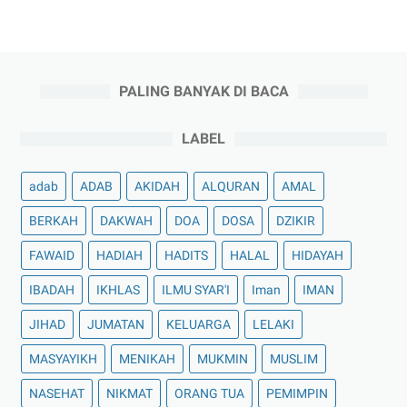
PALING BANYAK DI BACA
LABEL
adab
ADAB
AKIDAH
ALQURAN
AMAL
BERKAH
DAKWAH
DOA
DOSA
DZIKIR
FAWAID
HADIAH
HADITS
HALAL
HIDAYAH
IBADAH
IKHLAS
ILMU SYAR'I
Iman
IMAN
JIHAD
JUMATAN
KELUARGA
LELAKI
MASYAYIKH
MENIKAH
MUKMIN
MUSLIM
NASEHAT
NIKMAT
ORANG TUA
PEMIMPIN