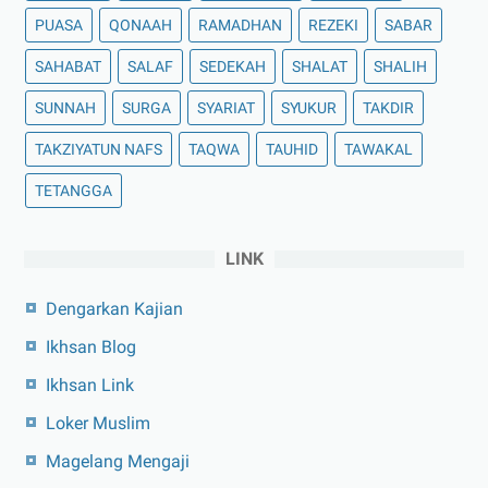
PUASA
QONAAH
RAMADHAN
REZEKI
SABAR
SAHABAT
SALAF
SEDEKAH
SHALAT
SHALIH
SUNNAH
SURGA
SYARIAT
SYUKUR
TAKDIR
TAKZIYATUN NAFS
TAQWA
TAUHID
TAWAKAL
TETANGGA
LINK
Dengarkan Kajian
Ikhsan Blog
Ikhsan Link
Loker Muslim
Magelang Mengaji