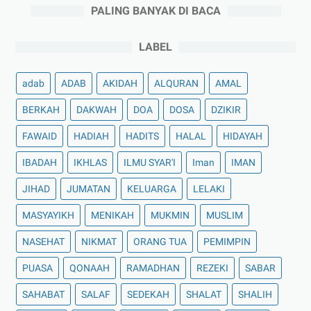
PALING BANYAK DI BACA
LABEL
adab
ADAB
AKIDAH
ALQURAN
AMAL
BERKAH
DAKWAH
DOA
DOSA
DZIKIR
FAWAID
HADIAH
HADITS
HALAL
HIDAYAH
IBADAH
IKHLAS
ILMU SYAR'I
Iman
IMAN
JIHAD
JUMATAN
KELUARGA
LELAKI
MASYAYIKH
MENIKAH
MUKMIN
MUSLIM
NASEHAT
NIKMAT
ORANG TUA
PEMIMPIN
PUASA
QONAAH
RAMADHAN
REZEKI
SABAR
SAHABAT
SALAF
SEDEKAH
SHALAT
SHALIH