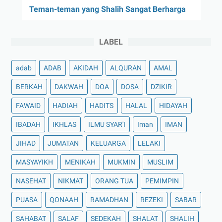
Teman-teman yang Shalih Sangat Berharga
LABEL
adab
ADAB
AKIDAH
ALQURAN
AMAL
BERKAH
DAKWAH
DOA
DOSA
DZIKIR
FAWAID
HADIAH
HADITS
HALAL
HIDAYAH
IBADAH
IKHLAS
ILMU SYAR'I
Iman
IMAN
JIHAD
JUMATAN
KELUARGA
LELAKI
MASYAYIKH
MENIKAH
MUKMIN
MUSLIM
NASEHAT
NIKMAT
ORANG TUA
PEMIMPIN
PUASA
QONAAH
RAMADHAN
REZEKI
SABAR
SAHABAT
SALAF
SEDEKAH
SHALAT
SHALIH