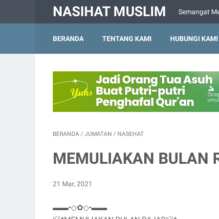
NASIHAT MUSLIM
Semangat Me
BERANDA
TENTANG KAMI
HUBUNGI KAMI
BERANDA
/
JUMATAN
/
NASEHAT
MEMULIAKAN BULAN 
21 Mar, 2021
▬▬•◇✿◇•▬▬