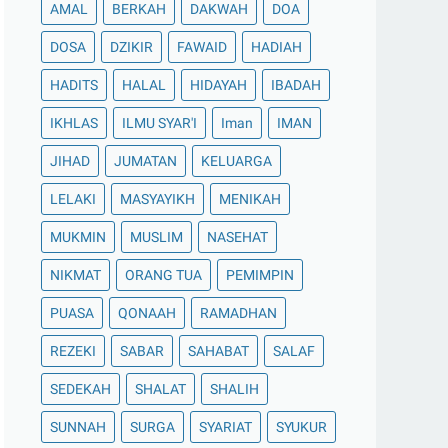
AMAL
BERKAH
DAKWAH
DOA
DOSA
DZIKIR
FAWAID
HADIAH
HADITS
HALAL
HIDAYAH
IBADAH
IKHLAS
ILMU SYAR'I
Iman
IMAN
JIHAD
JUMATAN
KELUARGA
LELAKI
MASYAYIKH
MENIKAH
MUKMIN
MUSLIM
NASEHAT
NIKMAT
ORANG TUA
PEMIMPIN
PUASA
QONAAH
RAMADHAN
REZEKI
SABAR
SAHABAT
SALAF
SEDEKAH
SHALAT
SHALIH
SUNNAH
SURGA
SYARIAT
SYUKUR