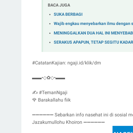
BACA JUGA
SUKA BERBAGI
Wajib engkau menyebarkan ilmu dengan 
MENINGGALKAN DUA HAL INI MENYEBAB
SERAKUS APAPUN, TETAP SEGITU KADAR 
#CatatanKajian: ngaji.id/klik/dm
▬▬•◇✿◇•▬▬
✍️ #TemanNgaji
🌹 Barakallahu fiik
➖➖➖➖➖➖ Sebarkan info nasehat ini di sosial m
Jazakumullohu Khoiron ➖➖➖➖➖➖